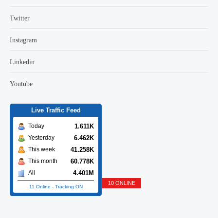
Twitter
Instagram
Linkedin
Youtube
Live Traffic Feed
1.611K
Today
6.462K
Yesterday
41.258K
This week
60.778K
This month
4.401M
All
10 ONLINE
11 Online
-
Tracking ON