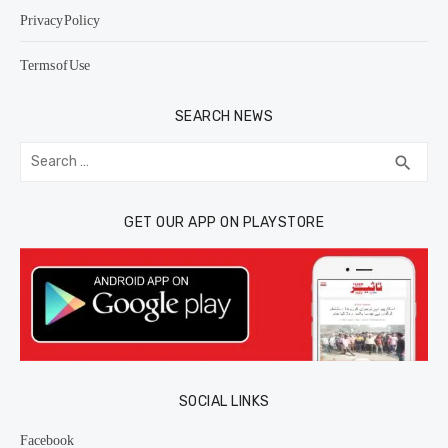
Privacy Policy
Terms of Use
SEARCH NEWS
Search
SEA
search
for:
GET OUR APP ON PLAYSTORE
SOCIAL LINKS
Facebook