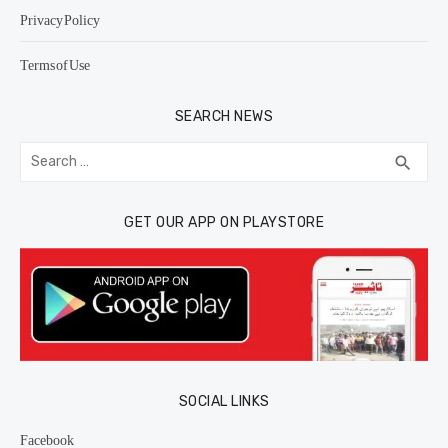
Privacy Policy
Terms of Use
SEARCH NEWS
Search
SEA
search
for:
GET OUR APP ON PLAYSTORE
SOCIAL LINKS
Facebook