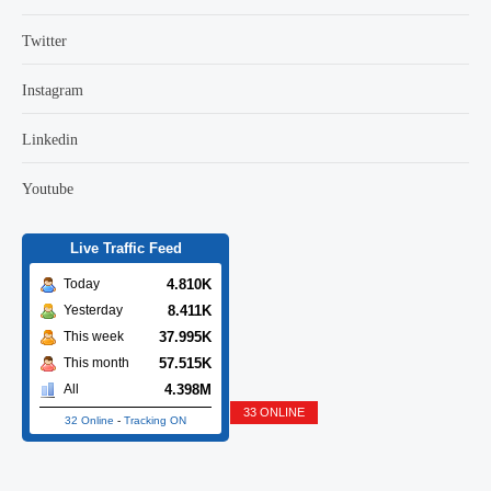
Twitter
Instagram
Linkedin
Youtube
Live Traffic Feed
4.810K
Today
8.411K
Yesterday
37.995K
This week
57.515K
This month
4.398M
All
33 ONLINE
32 Online
-
Tracking ON