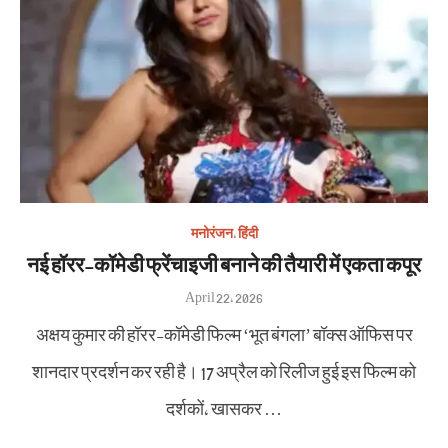
मनोरंजन
,
हिंदी
नई हॉरर-कॉमेडी फ्रेंचाइजी बनाने की तैयारी में एकता कपूर
Posted
April 22, 2026
on
अक्षय कुमार की हॉरर-कॉमेडी फिल्म ‘भूत बंगला’ बॉक्स ऑफिस पर
शानदार प्रदर्शन कर रही है। 17 अप्रैल को रिलीज हुई इस फिल्म को
दर्शकों, खासकर …