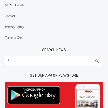
MSME Details
Contact
Privacy Policy
Terms of Use
SEARCH NEWS
Search
SEA
search
for:
GET OUR APP ON PLAYSTORE