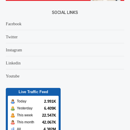
SOCIAL LINKS
Facebook
Twitter
Instagram
Linkedin
Youtube
Live Traffic Feed
2.991K
Today
6.409K
Yesterday
22.547K
This week
42.067K
This month
4.382M
All