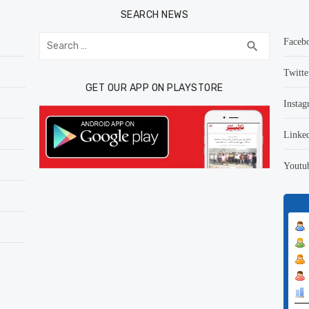
SEARCH NEWS
Search
Faceb
SEARCH
search
for:
Twitte
GET OUR APP ON PLAYSTORE
Instag
Linke
Youtu