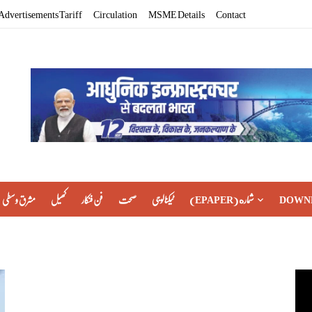
Advertisements Tariff
Circulation
MSME Details
Contact
مشرق وسطی
کھیل
فن فنکار
صحت
ٹیکنالوجی
(EPAPER) شماره
DOWN