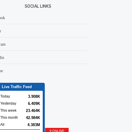
SOCIAL LINKS
ook
r
ram
din
be
Live Traffic Feed
3.908K
Today
6.409K
Yesterday
23.464K
This week
42.984K
This month
4.383M
All
9 ONLINE