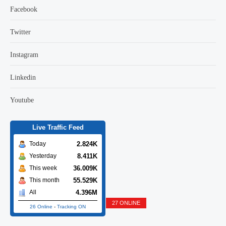
Facebook
Twitter
Instagram
Linkedin
Youtube
Live Traffic Feed
2.824K
Today
8.411K
Yesterday
36.009K
This week
55.529K
This month
4.396M
All
27 ONLINE
26 Online
-
Tracking ON