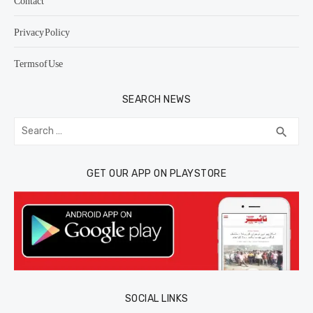
Contact
Privacy Policy
Terms of Use
SEARCH NEWS
Search
SEA
search
for:
GET OUR APP ON PLAYSTORE
SOCIAL LINKS