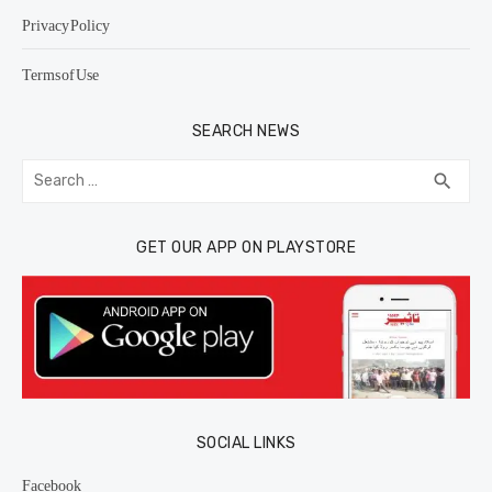
Privacy Policy
Terms of Use
SEARCH NEWS
Search
SEA
search
for:
GET OUR APP ON PLAYSTORE
SOCIAL LINKS
Facebook