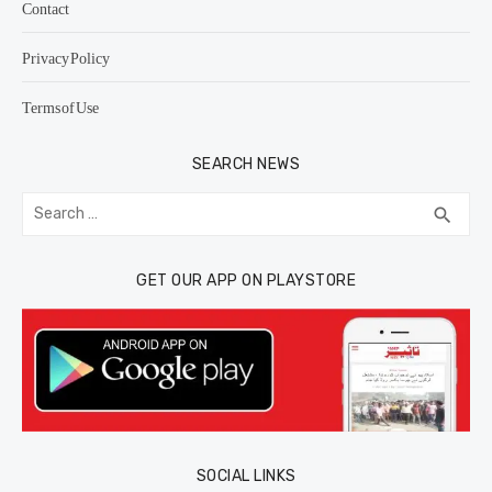
Contact
Privacy Policy
Terms of Use
SEARCH NEWS
Search
SEA
search
for:
GET OUR APP ON PLAYSTORE
SOCIAL LINKS