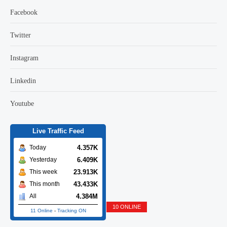
Facebook
Twitter
Instagram
Linkedin
Youtube
Live Traffic Feed
4.357K
Today
6.409K
Yesterday
23.913K
This week
43.433K
This month
4.384M
All
10 ONLINE
11 Online
-
Tracking ON