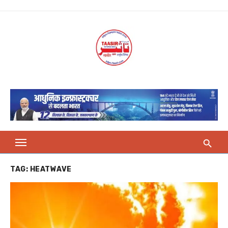
Skip
to
content
TAG:
HEATWAVE