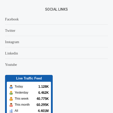
SOCIAL LINKS
Facebook
Twitter
Instagram
Linkedin
Youtube
Live Traffic Feed
1.128K
Today
6.462K
Yesterday
40.775K
This week
60.295K
This month
4.401M
All