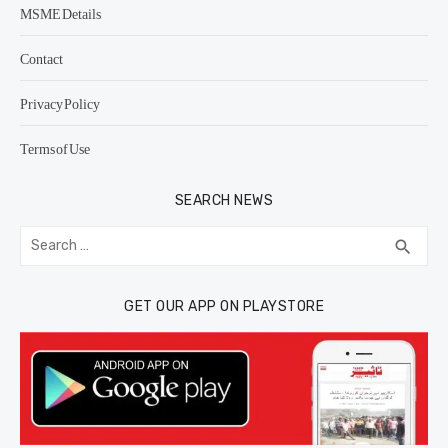
MSME Details
Contact
Privacy Policy
Terms of Use
SEARCH NEWS
Search
SEA
search
for:
GET OUR APP ON PLAYSTORE