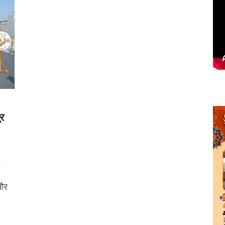
ुर
 और