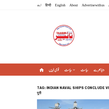
Skip
اردو
हिन्दी
English
About
Advertise with us
to
content
دنیا بھر سے
ریاست
ریاست
قومی خبریں
home
TAG:
INDIAN NAVAL SHIPS CONCLUDE VISIT TO 
पूरी