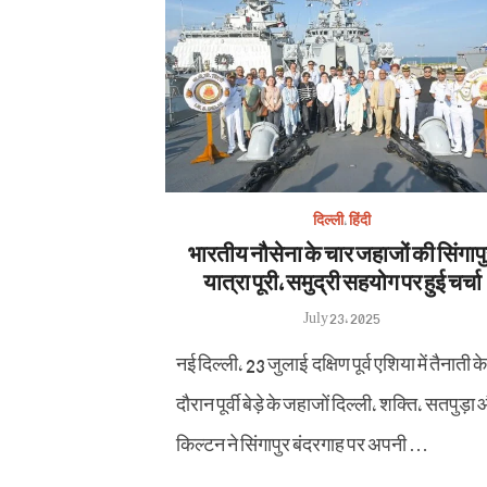
दिल्ली
,
हिंदी
भारतीय नौसेना के चार जहाजों की सिंगाप
यात्रा पूरी, समुद्री सहयोग पर हुई चर्चा
Posted
July 23, 2025
on
नई दिल्ली, 23 जुलाई दक्षिण पूर्व एशिया में ​तैनाती के
दौरान पूर्वी बेड़े ​के जहाजों दिल्ली, शक्ति, सतपुड़ा
किल्टन ने​ सिंगापुर बंदरगाह पर अपनी …