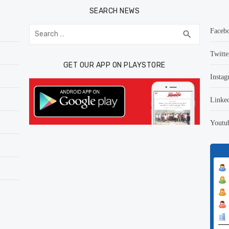
SEARCH NEWS
Search
Faceb
SEARCH
search
for:
Twitte
GET OUR APP ON PLAYSTORE
Instag
Linke
Youtu