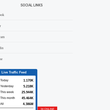
SOCIAL LINKS
ook
r
ram
din
be
Live Traffic Feed
1.170K
Today
5.218K
Yesterday
25.944K
This week
45.464K
This month
4.386M
All
34 ONLINE