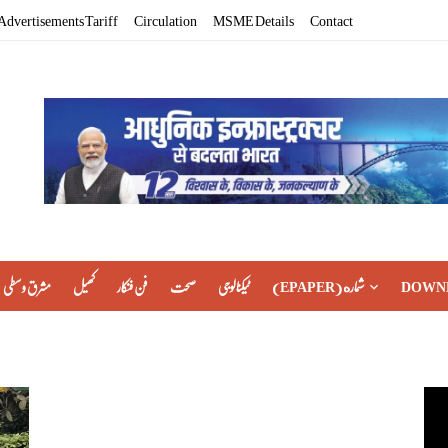
Advertisements Tariff
Circulation
MSME Details
Contact
مشرق وسطی
کھیل
فن فنکار
صحت
ٹیکنالوجی
(EPAPER) شماره
DOWN