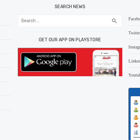
SEARCH NEWS
Search
Faceb
SEARCH
search
for:
Twitte
GET OUR APP ON PLAYSTORE
Instag
Linke
Youtu