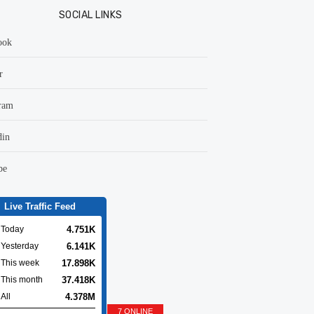
SOCIAL LINKS
ook
r
ram
din
be
Live Traffic Feed
4.751K
Today
6.141K
Yesterday
17.898K
This week
37.418K
This month
4.378M
All
7 ONLINE