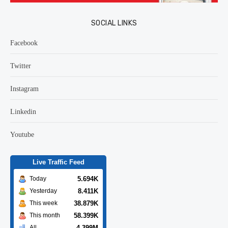
SOCIAL LINKS
Facebook
Twitter
Instagram
Linkedin
Youtube
Live Traffic Feed
5.694K
Today
8.411K
Yesterday
38.879K
This week
58.399K
This month
4.399M
All