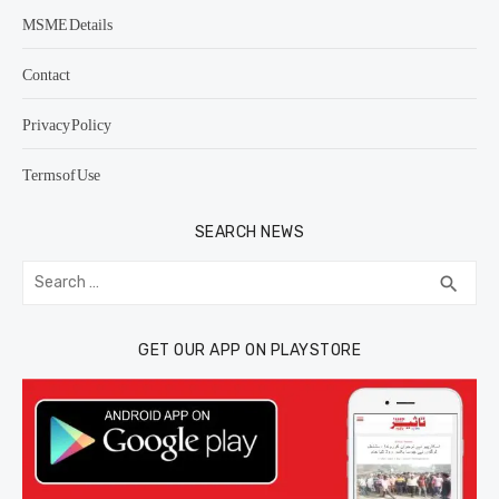
MSME Details
Contact
Privacy Policy
Terms of Use
SEARCH NEWS
Search
SEA
search
for:
GET OUR APP ON PLAYSTORE