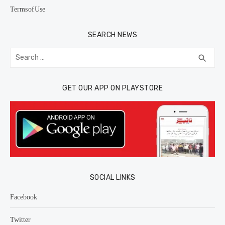
Terms of Use
SEARCH NEWS
Search
SEA
search
for:
GET OUR APP ON PLAYSTORE
SOCIAL LINKS
Facebook
Twitter