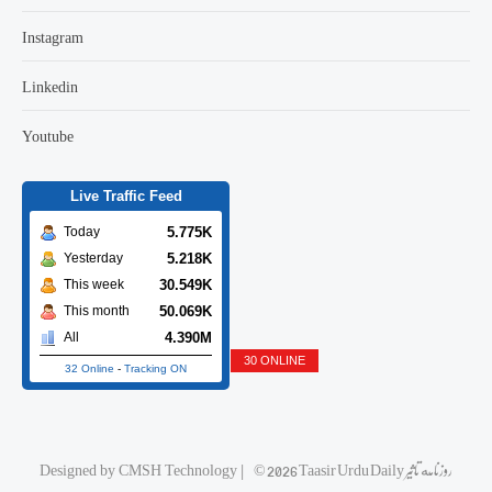
Instagram
Linkedin
Youtube
Live Traffic Feed
5.775K
Today
5.218K
Yesterday
30.549K
This week
50.069K
This month
4.390M
All
30 ONLINE
32 Online
-
Tracking ON
Designed by
CMSH Technology
|
© 2026 Taasir Urdu Daily روزنامه تاثیر