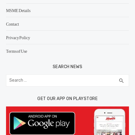
MSME Details
Contact
Privacy Policy
Terms of Use
SEARCH NEWS
Search
SEA
search
for:
GET OUR APP ON PLAYSTORE