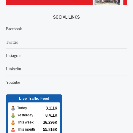
SOCIAL LINKS
Facebook
Twitter
Instagram
Linkedin
Youtube
Live Traffic Feed
3.111K
Today
8.411K
Yesterday
36.296K
This week
55.816K
This month