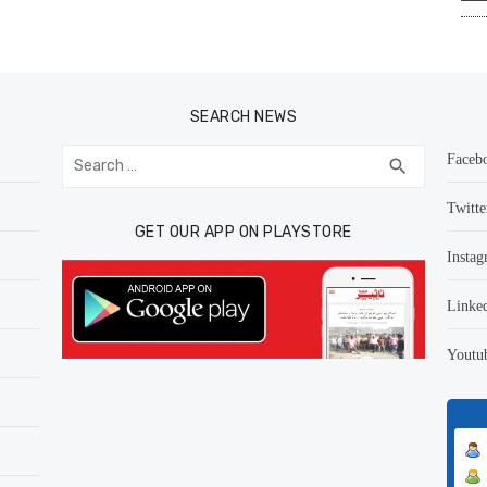
SEARCH NEWS
Search
Faceb
SEARCH
search
for:
Twitte
GET OUR APP ON PLAYSTORE
Instag
Linke
Youtu