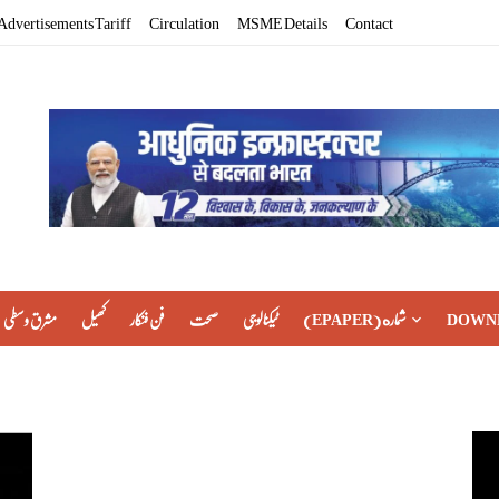
Advertisements Tariff
Circulation
MSME Details
Contact
مشرق وسطی
کھیل
فن فنکار
صحت
ٹیکنالوجی
(EPAPER) شماره
DOWN