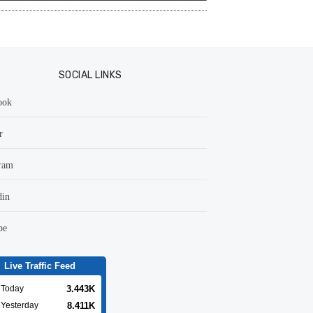
SOCIAL LINKS
ook
r
ram
din
be
Live Traffic Feed
3.443K
Today
8.411K
Yesterday