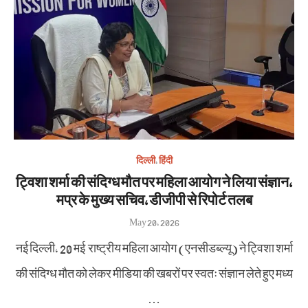
दिल्ली
,
हिंदी
ट्विशा शर्मा की संदिग्ध मौत पर महिला आयोग ने लिया संज्ञान,
मप्र के मुख्य सचिव, डीजीपी से रिपोर्ट तलब
Posted
May 20, 2026
on
नई दिल्ली, 20 मई राष्ट्रीय महिला आयोग (एनसीडब्ल्यू) ने ट्विशा शर्मा
की संदिग्ध मौत को लेकर मीडिया की खबरों पर स्वतः संज्ञान लेते हुए मध्य
…