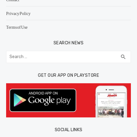
Privacy Policy
Terms of Use
SEARCH NEWS
Search
SEA
search
for:
GET OUR APP ON PLAYSTORE
SOCIAL LINKS