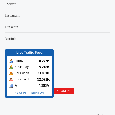
Twitter
Instagram
Linkedin
Youtube
Live Traffic Feed
8.277K
Today
5.218K
Yesterday
33.051K
This week
52.571K
This month
4.393M
All
42 ONLINE
42 Online
-
Tracking ON