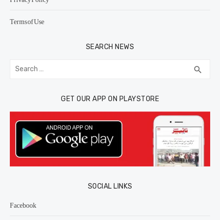
Terms of Use
SEARCH NEWS
Search
SEA
search
for:
GET OUR APP ON PLAYSTORE
SOCIAL LINKS
Facebook