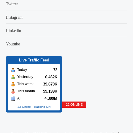
Twitter
Instagram
Linkedin
Youtube
Live Traffic Feed
32
Today
6.462K
Yesterday
39.679K
This week
59.199K
This month
4.399M
All
22 ONLINE
22 Online
-
Tracking ON