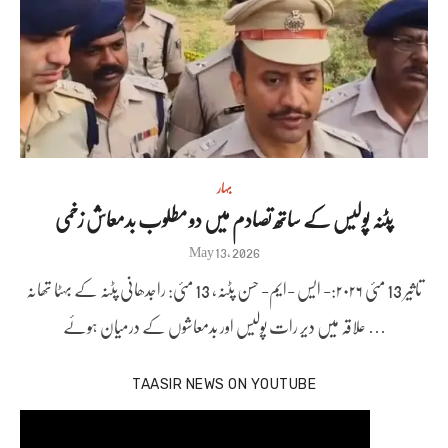
بہار
پٹنہ پولیس کے ساتھ تصادم میں دو مطلوب بدمعاش زخمی
Posted
May 13, 2026
on
تاثیر 13 مئی ۲۰۲۶:- ایس -ایم- حسن پٹنہ، 13 مئی: راجدھانی پٹنہ کے بہٹا تھانہ
علاقہ میں دیر رات پولیس اور بدمعاشوں کے درمیان ہوئے …
TAASIR NEWS ON YOUTUBE