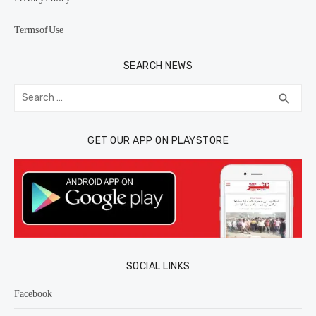
Terms of Use
SEARCH NEWS
Search
SEA
search
for:
GET OUR APP ON PLAYSTORE
SOCIAL LINKS
Facebook