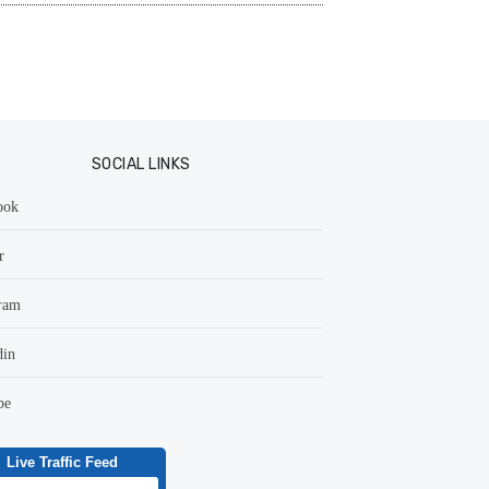
SOCIAL LINKS
ook
r
ram
din
be
Live Traffic Feed