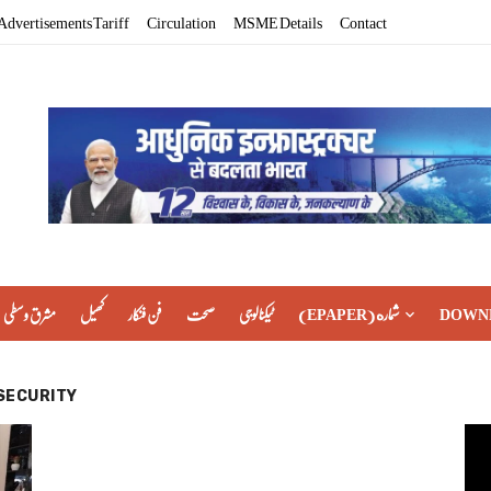
Advertisements Tariff
Circulation
MSME Details
Contact
مشرق وسطی
کھیل
فن فنکار
صحت
ٹیکنالوجی
(EPAPER) شماره
DOWN
SECURITY