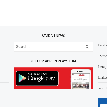
SEARCH NEWS
Search
Faceb
SEARCH
search
for:
Twitte
GET OUR APP ON PLAYSTORE
Instag
Linke
Youtu