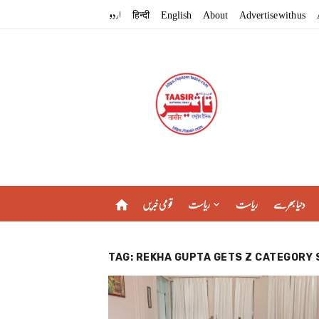
Skip
اردو
हिन्दी
English
About
Advertise with us
to
content
دنیا بھر سے
ریاست
ریاست
قومی خبریں
home
TAG:
REKHA GUPTA GETS Z CATEGORY 