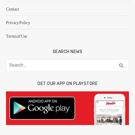
Contact
Privacy Policy
Terms of Use
SEARCH NEWS
Search
SEA
search
for:
GET OUR APP ON PLAYSTORE