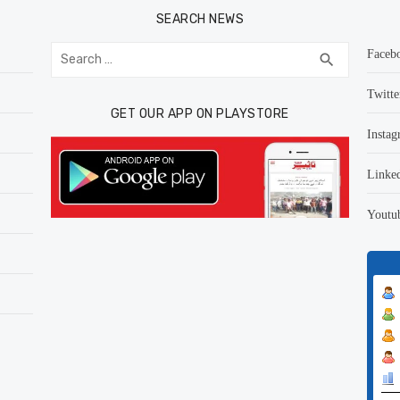
SEARCH NEWS
Search
Faceb
SEARCH
search
for:
Twitte
GET OUR APP ON PLAYSTORE
Instag
Linke
Youtu