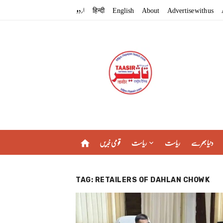
Skip
اردو
हिन्दी
English
About
Advertise with us
to
content
دنیا بھر سے
ریاست
ریاست
قومی خبریں
home
TAG:
RETAILERS OF DAHLAN CHOWK