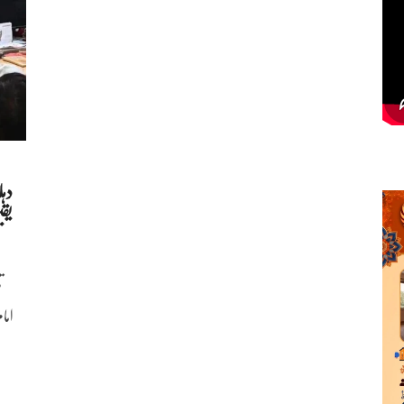
دہل
یق
اما