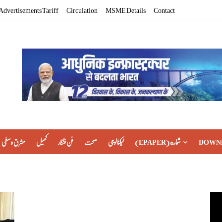
Advertisements Tariff
Circulation
MSME Details
Contact
مشرق وسطی
کھیل
فن فنکار
صحت
ٹیکنالوجی
(EPAPER) شماره
DOWN