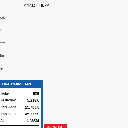
SOCIAL LINKS
ook
r
ram
din
be
Live Traffic Feed
929
Today
5.218K
Yesterday
25.703K
This week
45.223K
This month
4.385M
All
36 ONLINE