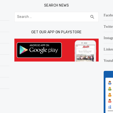
SEARCH NEWS
Search
Faceb
SEARCH
search
for:
Twitte
GET OUR APP ON PLAYSTORE
Instag
Linke
Youtu