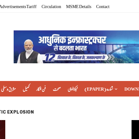
Advertisements Tariff
Circulation
MSME Details
Contact
مشرق وسطی
کھیل
فن فنکار
صحت
ٹیکنالوجی
(EPAPER) شماره
DOWN
TIC EXPLOSION