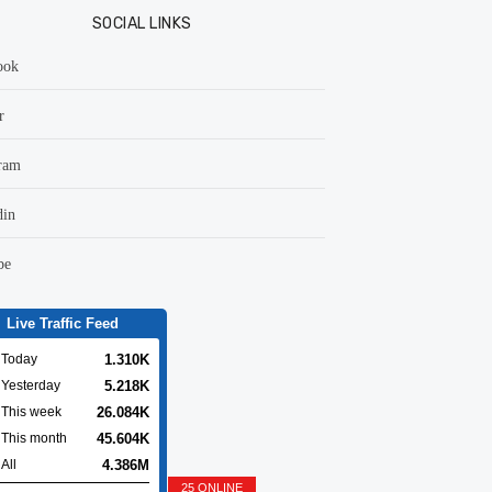
SOCIAL LINKS
ook
r
ram
din
be
Live Traffic Feed
1.310K
Today
5.218K
Yesterday
26.084K
This week
45.604K
This month
4.386M
All
25 ONLINE