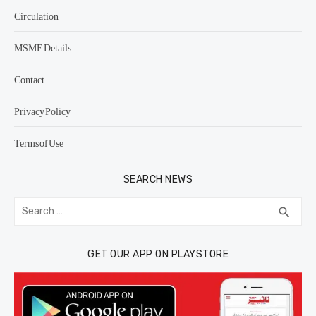
Circulation
MSME Details
Contact
Privacy Policy
Terms of Use
SEARCH NEWS
Search
SEA
search
for:
GET OUR APP ON PLAYSTORE