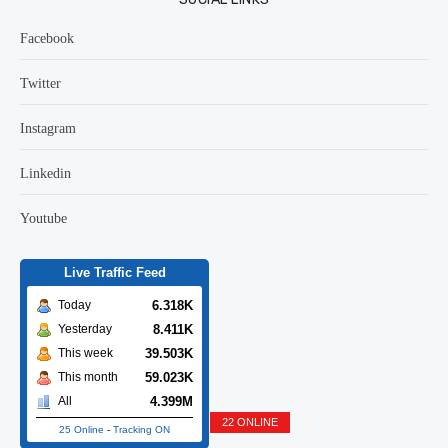
Facebook
Twitter
Instagram
Linkedin
Youtube
Live Traffic Feed
6.318K
Today
8.411K
Yesterday
39.503K
This week
59.023K
This month
4.399M
All
22 ONLINE
25 Online
-
Tracking ON