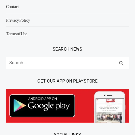
Contact
Privacy Policy
Terms of Use
SEARCH NEWS
Search
SEA
search
for:
GET OUR APP ON PLAYSTORE
SOCIAL LINKS