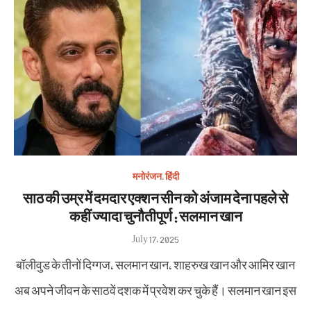
मनोरंजन
,
हिंदी
साठ की उम्र में दमदार एक्शन सीन को अंजाम देना पहले से
कहीं ज्यादा चुनौतीपूर्ण : सलमान खान
Posted
July 17, 2025
on
बॉलीवुड के तीनों दिग्गज, सलमान खान, शाहरुख खान और आमिर खान
अब अपने जीवन के साठवें दशक में प्रवेश कर चुके हैं। सलमान खान इस