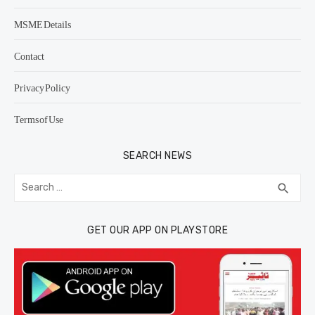
MSME Details
Contact
Privacy Policy
Terms of Use
SEARCH NEWS
Search
SEA
search
for:
GET OUR APP ON PLAYSTORE