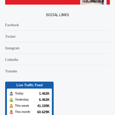
SOCIAL LINKS
Facebook
Twitter
Instagram
Linkedin
Youtube
Live Traffic Feed
1.462K
Today
6.462K
Yesterday
41.109K
This week
60.629K
This month