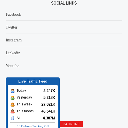
SOCIAL LINKS
Facebook
Twitter
Instagram
Linkedin
Youtube
Live Traffic Feed
2.247K
Today
5.218K
Yesterday
27.021K
This week
46.541K
This month
4.387M
All
34 ONLINE
35 Online
-
Tracking ON