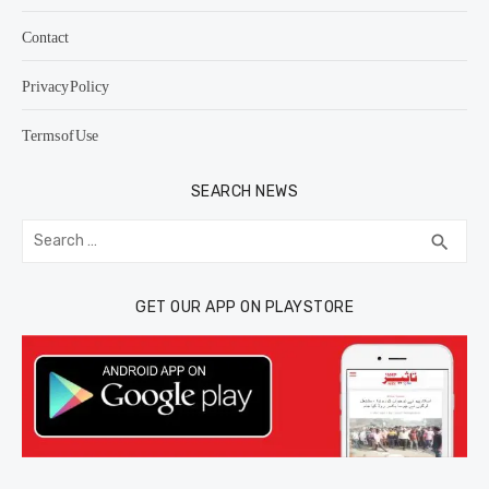
Contact
Privacy Policy
Terms of Use
SEARCH NEWS
Search
SEA
search
for:
GET OUR APP ON PLAYSTORE