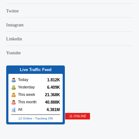
Twitter
Instagram
Linkedin
Youtube
Live Traffic Feed
1.812K
Today
6.409K
Yesterday
21.368K
This week
40.888K
This month
4.381M
All
11 ONLINE
12 Online
-
Tracking ON