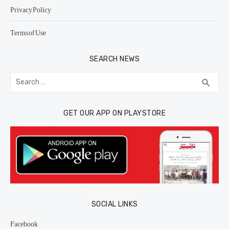
Privacy Policy
Terms of Use
SEARCH NEWS
Search
SEA
search
for:
GET OUR APP ON PLAYSTORE
SOCIAL LINKS
Facebook