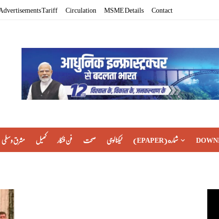
Advertisements Tariff
Circulation
MSME Details
Contact
مشرق وسطی
کھیل
فن فنکار
صحت
ٹیکنالوجی
(EPAPER) شماره
DOWN