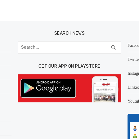
SEARCH NEWS
Search
Faceb
SEARCH
search
for:
Twitte
GET OUR APP ON PLAYSTORE
Instag
Linke
Youtu