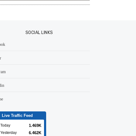
SOCIAL LINKS
ook
r
ram
din
be
Live Traffic Feed
1.469K
Today
6.462K
Yesterday