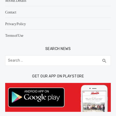
MSME Details
Contact
Privacy Policy
Terms of Use
SEARCH NEWS
Search
SEA
search
for:
GET OUR APP ON PLAYSTORE