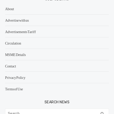
About
Advertise with us
Advertisements Tariff
Circulation
MSME Details
Contact
Privacy Policy
Terms of Use
SEARCH NEWS
Search
SEA
search