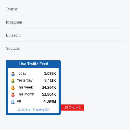
Twitter
Instagram
Linkedin
Youtube
Live Traffic Feed
1.099K
Today
8.411K
Yesterday
34.284K
This week
53.804K
This month
4.394M
All
19 ONLINE
19 Online
-
Tracking ON