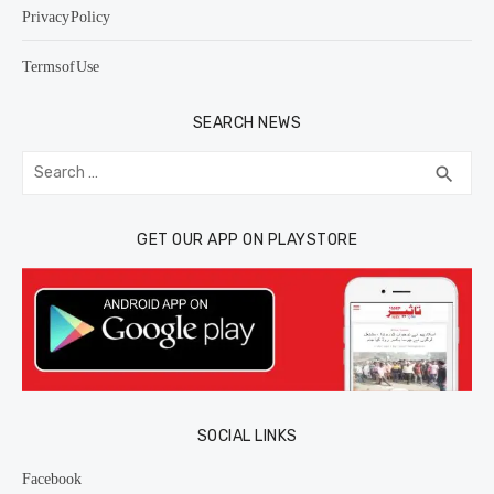
Privacy Policy
Terms of Use
SEARCH NEWS
Search
SEA
search
for:
GET OUR APP ON PLAYSTORE
SOCIAL LINKS
Facebook