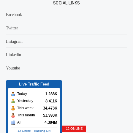
SOCIAL LINKS
Facebook
Twitter
Instagram
Linkedin
Youtube
Live Traffic Feed
1.288K
Today
8.411K
Yesterday
34.473K
This week
53.993K
This month
4.394M
All
12 ONLINE
12 Online
-
Tracking ON