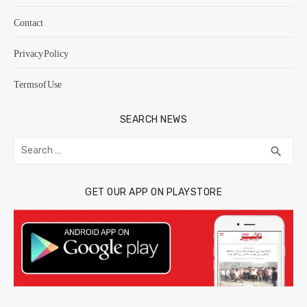
Contact
Privacy Policy
Terms of Use
SEARCH NEWS
Search
SEA
search
for:
GET OUR APP ON PLAYSTORE