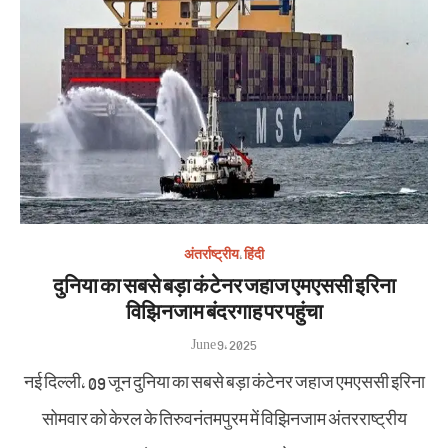
अंतर्राष्ट्रीय
,
हिंदी
दुनिया का सबसे बड़ा कंटेनर जहाज एमएससी इरिना
विझिनजाम बंदरगाह पर पहुंचा
Posted
June 9, 2025
on
नई दिल्ली, 09 जून दुनिया का सबसे बड़ा कंटेनर जहाज एमएससी इरिना
सोमवार को केरल के तिरुवनंतमपुरम में विझिनजाम अंतरराष्ट्रीय