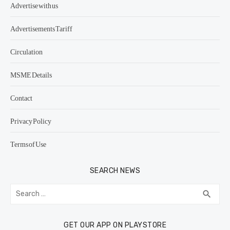
Advertise with us
Advertisements Tariff
Circulation
MSME Details
Contact
Privacy Policy
Terms of Use
SEARCH NEWS
Search
SEA
search
for:
GET OUR APP ON PLAYSTORE