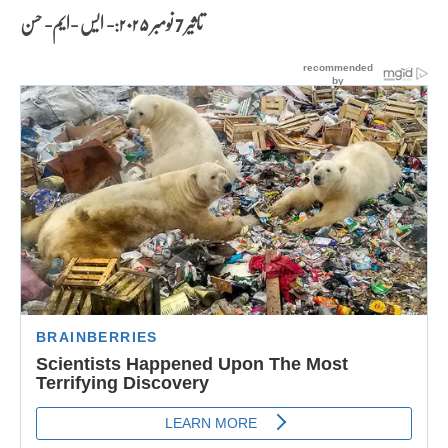
تاثیر 7 نومبر
۲۰۲۵:- ایس -ایم- حسن