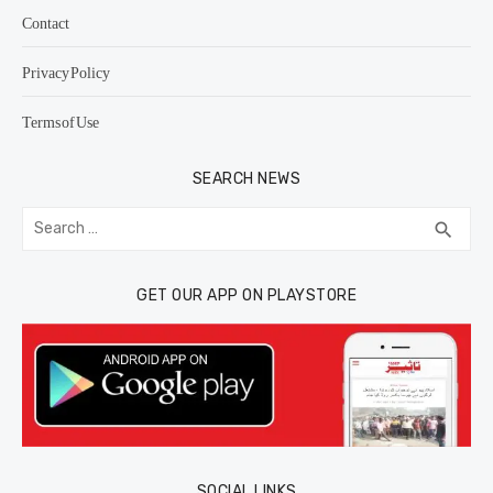
Contact
Privacy Policy
Terms of Use
SEARCH NEWS
Search
SEA
search
for:
GET OUR APP ON PLAYSTORE
SOCIAL LINKS