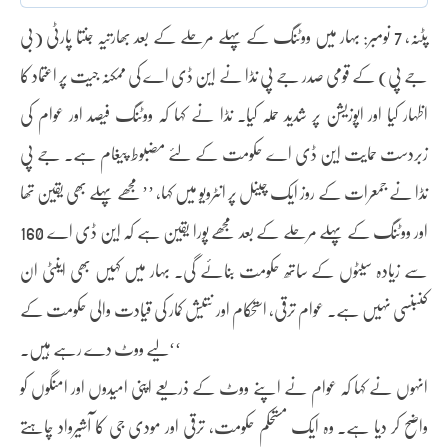
پٹنہ، 7 نومبر: بہار میں ووٹنگ کے پہلے مرحلے کے بعد بھارتیہ جنتا پارٹی (بی
جے پی) کے قومی صدر جے پی نڈا نے این ڈی اے کی ممکنہ جیت پر اعتماد کا
اظہار کیا اور اپوزیشن پر شدید حملہ کیا۔ نڈا نے کہا کہ ووٹنگ فیصد اور عوام کی
زبردست حمایت این ڈی اے حکومت کے لئے مضبوط پیغام ہے۔ جے پی
نڈا نے جمعرات کے روز ایک چینل پر انٹرویو میں کہا، ’’مجھے پہلے بھی یقین تھا
اور ووٹنگ کے پہلے مرحلے کے بعد مجھے پورا یقین ہے کہ این ڈی اے 160
سے زیادہ سیٹوں کے ساتھ حکومت بنائے گی۔ بہار میں کہیں بھی اینٹی ان
کنبنسی نہیں ہے۔ عوام ترقی، استحکام اور نتیش کمار کی قیادت والی حکومت کے
لیے ووٹ دے رہے ہیں۔‘‘
انہوں نے کہا کہ عوام نے اپنے ووٹ کے ذریعے اپنی امیدوں اور امنگوں کو
واضح کر دیا ہے۔ وہ ایک مستحکم حکومت، ترقی اور مودی جی کا آشیرواد چاہتے