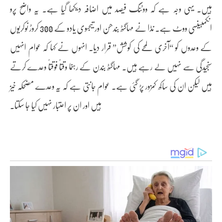
ہیں۔ یہی وجہ ہے کہ ووٹنگ فیصد میں اضافہ دیکھا گیا ہے۔ یہ واضح پرو
انکمبینسی ووٹ ہے۔ نڈا نے مہاگٹھ بندھن اور تیجسوی یادو کے 300 کروڑ نوکریوں
کے وعدوں کو “آخری لمحے کی کوشش” قرار دیا۔ انہوں نے کہا کہ عوام انہیں
سنجیدگی سے نہیں لے رہے ہیں۔ مہاگٹھ بندن کے رہنما وقتاً فوقتاً وعدے کرتے
ہیں لیکن ان کی ساکھ کمزور پڑ گئی ہے۔ عوام جانتی ہے کہ یہ وعدے مضحکہ خیز
ہیں اور ان پر اعتبار نہیں کیا جا سکتا۔