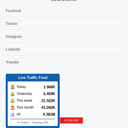
Facebook
Twitter
Instagram
Linkedin
Youtube
Live Traffic Feed
1.966K
Today
6.409K
Yesterday
21.522K
This week
41.042K
This month
4.381M
All
6 ONLINE
6 Online
-
Tracking ON