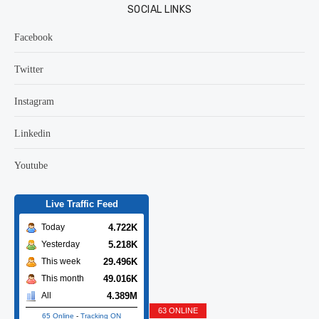
SOCIAL LINKS
Facebook
Twitter
Instagram
Linkedin
Youtube
Live Traffic Feed
4.722K
Today
5.218K
Yesterday
29.496K
This week
49.016K
This month
4.389M
All
63 ONLINE
65 Online
-
Tracking ON