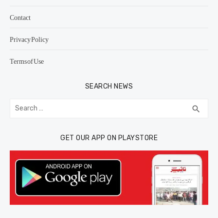
Contact
Privacy Policy
Terms of Use
SEARCH NEWS
Search
SEA
search
for:
GET OUR APP ON PLAYSTORE