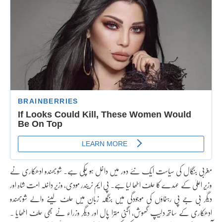
مغربی بنگال کی سیاست ایک نئے دور میں داخل ہو چکی ہے۔ شوبھندو ادھکاری نے
وزیر اعلیٰ کے عہدے کا حلف اٹھا لیا ہے۔ پی ایم نریندر مودی، وزیر داخلہ امت شاہ اور
دیگر بی جے پی رہنماؤں کی موجودگی میں بنگلہ زبان میں حلف لینے والے شوبھندو
ادھکاری کے ساتھ دلِیپ گھوش، اگنی مِترا پال اور دیگر وزراء نے بھی حلف اٹھایا ۔