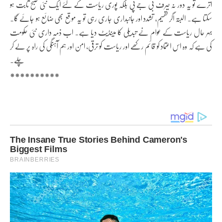
اترے تو یہ دور نہ صرف بی جے پی بلکہ پوری ریاست کے لئے ایک نئی صبح ثابت ہو
سکتا ہے۔ البتہ اگر تقسیم، تشدد اور جانبداری جاری رہی تو یہ موقع بھی ضائع ہو جائے گا۔
بہر حال ریاست کے عوام نے تبدیلی کا مینڈیٹ دیا ہے۔ اب ذمہ داری نئی حکومت
کی ہے کہ وہ اس اعتماد کو قائم رکھے اور ریاست کو ترقی، امن اور ہم آہنگی کی راہ پر لے کر
چلے۔
**********