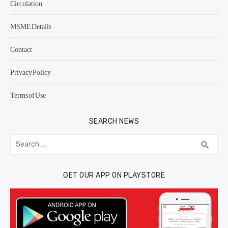
Circulation
MSME Details
Contact
Privacy Policy
Terms of Use
SEARCH NEWS
Search
SEA
search
for:
GET OUR APP ON PLAYSTORE