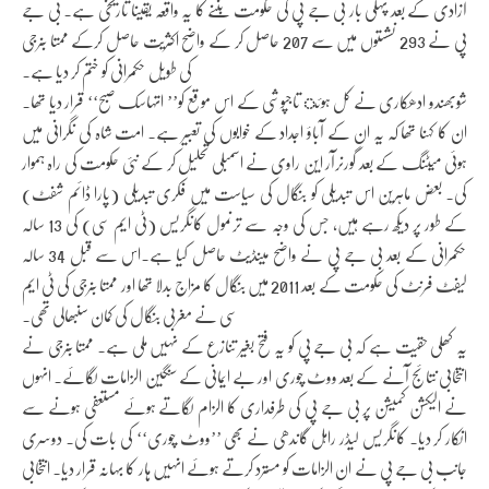
آزادی کے بعد پہلی بار بی جے پی کی حکومت بننے کا یہ واقعہ یقیناً تاریخی ہے۔ بی جے
پی نے 293 نشستوں میں سے 207 حاصل کر کے واضح اکثریت حاصل کرکے ممتا بنرجی
کی طویل حکمرانی کو ختم کر دیا ہے۔
شوبھندو ادھکاری نے کل ہوئ تاجپوشی کے اس موقع کو’’ اتہاسک صبح‘‘ قرار دیا تھا۔
ان کا کہنا تھا کہ یہ ان کے آباؤ اجداد کے خوابوں کی تعبیر ہے۔ امت شاہ کی نگرانی میں
ہوئی میٹنگ کے بعد گورنرآر این راوی نے اسمبلی تحلیل کر کے نئی حکومت کی راہ ہموار
کی۔ بعض ماہرین اس تبدیلی کو بنگال کی سیاست میں فکری تبدیلی (پارا ڈائم شفٹ)
کے طور پر دیکھ رہے ہیں، جس کی وجہ سے ترنمول کانگریس (ٹی ایم سی) کی 13 سالہ
حکمرانی کے بعد بی جے پی نے واضح مینڈیٹ حاصل کیا ہے۔اس سے قبل 34 سالہ
لیفٹ فرنٹ کی حکومت کے بعد 2011 میں بنگال کا مزاج بدلا تھا اور ممتا بنرجی کی ٹی ایم
سی نے مغربی بنگال کی کمان سنبھالی تھی۔
یہ کھلی حقیت ہے کہ بی جے پی کو یہ فتح بغیر تنازع کے نہیں ملی ہے۔ ممتا بنرجی نے
انتخابی نتائج آنے کے بعد ووٹ چوری اور بے ایمانی کے سنگین الزامات لگائے۔ انہوں
نے الیکشن کمیشن پر بی جے پی کی طرفداری کا الزام لگاتے ہوئے مستعفی ہونے سے
انکار کر دیا۔ کانگریس لیڈر راہل گاندھی نے بھی ’’ووٹ چوری‘‘ کی بات کی۔ دوسری
جانب بی جے پی نے ان الزامات کو مسترد کرتے ہوئے انہیں ہار کا بہانہ قرار دیا۔ انتخابی