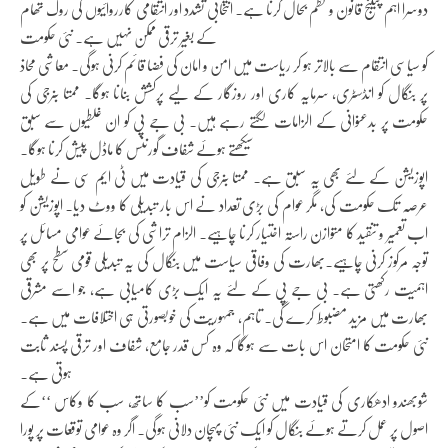
دوسرا اہم چیلنج قانون و نظم بحال کرنا ہے۔ انتخابی تشدد اور انتقامی کارروائیوں کی روک تھام
کے بغیر ترقی ممکن نہیں ہے۔ نئی حکومت
کو سیاسی انتقام سے بالاتر ہو کر ریاست میں امن و امان کی فضا قائم کرنی ہوگی۔ معاشی محاذ
پر بنگال کو انڈسٹری، سرمایہ کاری اور روزگار کے لیے پرکشش بنانا ہوگا۔ ممتا بنرجی کی
حکومت پر بدعنوانی کے الزامات لگتے رہے ہیں۔ بی جے پی کو ان غلطیوں سے سبق
سیکھتے ہوئے شفاف گورننس کا ماڈل پیش کرنا ہوگا۔
اپوزیشن کے لئے بھی یہ سبق ہے۔ ممتا بنرجی کی قیادت میں ٹی ایم سی نے طویل
عرصہ تک حکومت کی، مگر عوام کی بڑی تعداد نے اس بار تبدیلی کا ووٹ دیا۔ اپوزیشن کو
اب تعمیر و تنقید کا متوازن راستہ اختیار کرنا چاہیے۔ الزام تراشی کی بجائے عوامی مسائل پر
توجہ مرکوز کرنی چاہیے۔بھارت کی وفاقی سیاست میں بنگال کی یہ تبدیلی قومی سطح پر بھی
اہمیت رکھتی ہے۔ بی جے پی کے لئے یہ ایک بڑی کامیابی ہے، جو اسے مشرقی
بھارت میں مزید مضبوط کرے گی۔ تاہم، جمہوریت کی خوبصورتی ہی اختلافات میں ہے۔
نئی حکومت کا امتحان اس بات سے ہوگا کہ وہ کس قدر جامع، شفاف اور ترقی پسند ثابت
ہوتی ہے۔
شوبھندو ادھکاری کی قیادت میں نئی حکومت کو’’سب کا ساتھ، سب کا وکاس ‘‘کے
اصول پر عمل کرتے ہوئے بنگال کو ایک نئی پہچان دلانی ہوگی۔ اگر وہ عوامی توقعات پر پورا