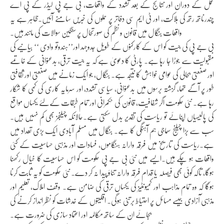
عمل کے دوران اور نتائج کے بعد تشدد کے واقعات، بی جے پی لیڈر کے پی اے
چندرناتھ رتھ کی ہلاکت، اور ٹی ایم سی دفاتر پر حملوں کی خبریں سامنے آئیں۔ظاہر ہے یہ
واقعات بنگال میں قانون و نظم کی صورتحال پر سنگین سوالات کی مانند ہیں۔
بی جے پی کی جیت کو اس کے کارکنوں کے طویل جدوجہد اور’’ہندوتو وادی ‘‘ بیانیے کی
مقبولیت سے جوڑا جا رہا ہے۔ پارٹی کا دعویٰ ہے کہ یہ جیت ترقی، بدعنوانی کے خاتمے
اور صنعتی بحالی کی عوامی خواہش کا نتیجہ ہے۔ بنگال، جو ایک زمانے میں صنعتی اور ثقافتی
طور پر آگے تھا، گزشتہ برسوں میں بدعنوانی، سیاسی تشدد، اور سرمایہ کاری کی کمی کا شکار
رہا ہے۔ نئی حکومت اگر شفافیت، قانون کی حکمرانی اور تمام طبقات کےلئے یکساں مواقع
کی پالیسیاں اپنائے تو ریاست کی تقدیر بدل سکتی ہے۔حالانکہ چیلنجز بھی کم نہیں ہیں۔
سب سے بڑا چیلنج سماجی ہم آہنگی کا ہے۔ بنگال میں مسلم آبادی ایک بڑی تعداد میں
ہے۔ریاست کی تاریخ میں فرقہ وارانہ ہنگاموں، فسادات اور مذہبی حساسیت کے کئی
واقعات ہو چکے ہیں۔ایسے میں نئی بی جے پی حکومت کو اس حساسیت کا خیال رکھنا
ہوگا، تاکہ کوئی بھی فیصلہ یا قدام فرقہ وارانہ تناؤ پیدا نہ کر دے۔ نئی حکومت کو یہ ثابت کرنا
ہوگا کہ وہ تمام مذاہب اور کمیونٹیز کی یکساں ترقی کی ضامن ہے۔ وقف املاک، تعلیم اور
مذہبی آزادی جیسے مسائل پر احتیاط برتنی ہوگی۔ اقلیتوں کے خدشات کو نظر انداز کرنے کی
بجائے ان کے ساتھ مکالمہ اور اعتماد سازی کی ضرورت ہے۔