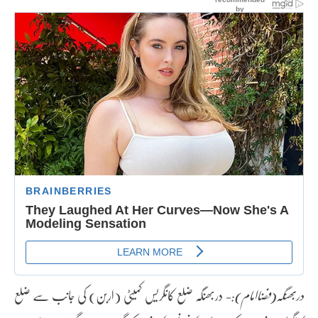
دربھنگہ(فضاامام):-
دربھنگہ ضلع کانگریس کمیٹی (اربن) کی جانب سے ضلع