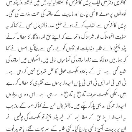
کانگریس دفتر میں ایک پریس کانفرنس کا انعقاد کیا گیا، جس میں گزشتہ روز پٹنہ میں
نوجوانوں پر ہوئے لاٹھی چارج اور مارپیٹ کے واقعہ کی سخت مذمت کی گئی۔
پریس کانفرنس سے خطاب کرتے ہوئے ضلع صدر ڈاکٹر جمال حسن نے کہا کہ یہ
نہایت افسوسناک اور شرمناک واقعہ ہے کہ اپنے حق اور روزگار کا مطالبہ کرنے
پٹنہ پہنچنے والے طلبہ و طالبات اور بچیوں کو بے رحمی سے پیٹا گیا۔انہوں نے کہا
کہ بہار میں دو لاکھ سے زائد اساتذہ کی آسامیاں خالی ہیں، اسکولوں میں اساتذہ کی
شدید کمی ہے، اس کے باوجود حکومت بحالی کا عمل شروع نہیں کر رہی ہے۔
ٹی ای ٹی اور ایس ٹی ای ٹی پاس امیدوار برسوں سے تقرری کا مطالبہ کر رہے
ہیں، لیکن حکومت صرف تاریخ پر تاریخ دے رہی ہے۔ اس دوران ہزاروں
امیدوار عمر کی حد بھی پار کر چکے ہیں۔ڈاکٹر جمال حسن نے کہا کہ جمعہ کے روز جب
یہ امیدوار اپنے حق کے مطالبے کے لیے پٹنہ پہنچے تو حکومت کی پولیس نے
ان پر بربریت آمیز لاٹھی چارج کیا۔ کئی طلبہ کے سر پھٹ گئے، ہاتھ پیر ٹوٹ