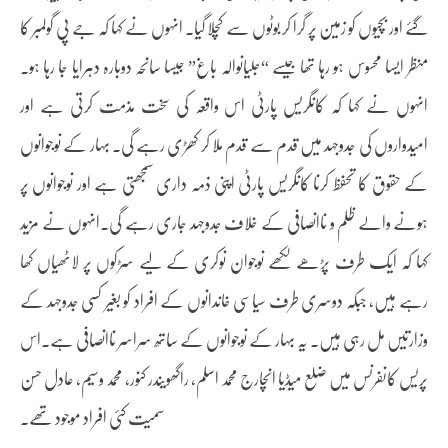
گئے اور بچیوں کو زمین پر گرا کر بوٹوں سے کچلا گیا۔ انہوں نے کہا کہ جے پی گولمبر کا
منظر ایسا محسوس ہو رہا تھا جیسے “جلیانوالہ باغ” جیسا سانحہ دوبارہ دہرایا جا رہا ہو۔
انہوں نے کہا کہ کانگریس پارٹی اس واقعہ کی سخت مذمت کرتی ہے اور
امیدواروں کی جدوجہد میں قدم سے قدم ملا کر کھڑی رہے گی۔ بہار کے نوجوانوں
کے حقوق کا تحفظ کرنا کانگریس پارٹی اپنی ذمہ داری سمجھتی ہے اور نوجوانوں پر
ہونے والے ظلم و ناانصافی کے خلاف جدوجہد جاری رہے گی۔انہوں نے مزید
کہا کہ ایک طرف پڑھے لکھے نوجوان نوکری کے لیے سڑکوں پر لاٹھیاں کھا
رہے ہیں، جبکہ دوسری طرف سیاسی خاندانوں کے افراد کو بغیر کسی جدوجہد کے
وزارتیں مل رہی ہیں۔ یہ بہار کے نوجوانوں کے ساتھ سراسر ناانصافی ہے۔اس
پریس کانفرنس میں ضلع میڈیا انچارج محمد اسلم، راگھویندر کنور، محمد وسیم، عادل حسن
سمیت کئی افراد موجود تھے۔