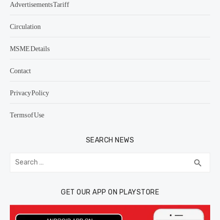
Advertisements Tariff
Circulation
MSME Details
Contact
Privacy Policy
Terms of Use
SEARCH NEWS
Search
SEA
search
for:
GET OUR APP ON PLAYSTORE