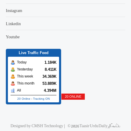
Instagram
Linkedin
Youtube
Live Traffic Feed
1.184K
Today
8.411K
Yesterday
34.369K
This week
53.889K
This month
4.394M
All
20 ONLINE
20 Online
-
Tracking ON
Designed by
CMSH Technology
|
© 2026 Taasir Urdu Daily روزنامه تاثیر