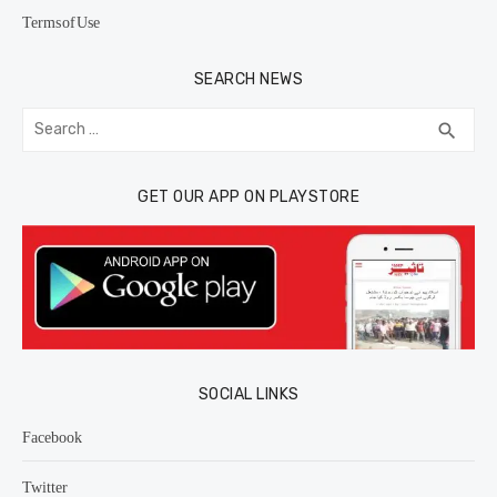
Terms of Use
SEARCH NEWS
Search
SEA
search
for:
GET OUR APP ON PLAYSTORE
SOCIAL LINKS
Facebook
Twitter