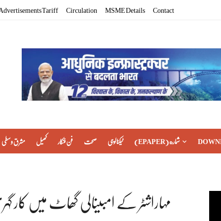
Advertisements Tariff
Circulation
MSME Details
Contact
DOWN
(EPAPER) شماره
ٹیکنالوجی
صحت
فن فنکار
کھیل
مشرق وسطی
مہاراشٹر کے امبینالی گھاٹ میں کار گہری