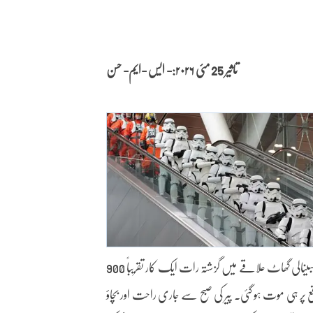
تاثیر 25 مئی
۲۰۲۶:- ایس -ایم- حسن
ممبئی، 25 مئی: مہاراشٹر کے ضلع رائیگڑھ میں مہابلیشور-پولاڈپور روڈ پر واقع امبینالی گھاٹ علاقے میں گزشتہ رات ایک کار تقریباً 900
قع پر ہی موت ہو گئی۔ پیر کی صبح سے جاری راحت اور بچاؤ