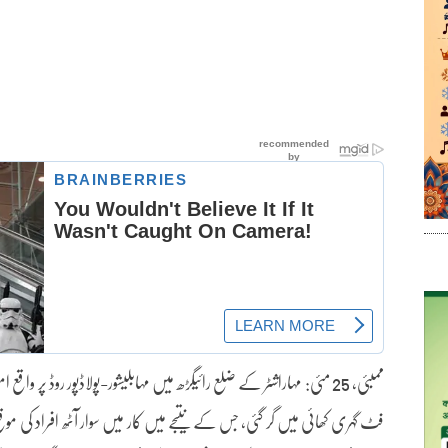
فٹ گہری کھائی میں گر گئی، جس کے نتیجے میں کار میں سوار آٹھ افراد کی مو