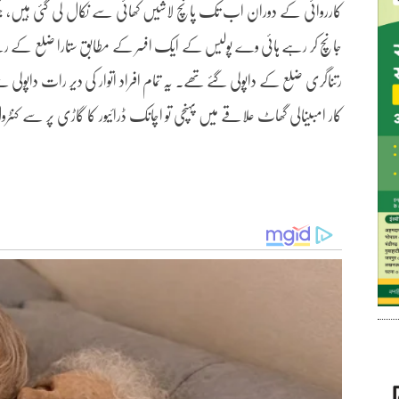
کارروائی کے دوران اب تک پانچ لاشیں کھائی سے نکال لی گئی ہیں، جبک
جانچ کر رہے ہائی وے پولیس کے ایک افسر کے مطابق ستارا ضلع کے رہن
رتناگری ضلع کے داپولی گئے تھے۔ یہ تمام افراد اتوار کی دیر رات داپ