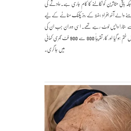
ہ باقی متاثرین کو نکالنے کا کام جاری ہے۔حادثے کی
ے والے آٹھ افراد ہفتہ کے روز پکنک منانے کے لیے
ولی سے ستارا واپس لوٹ رہے تھے۔ اسی دوران جب ان کی
کار امبینالی گھاٹ علاقے میں پہنچی تو اچانک ڈرائیور کا گاڑی پر سے کنٹرول ختم ہو گیا اور کار تقریباً 800 سے 900 فٹ گہری کھائی
میں جا گری۔