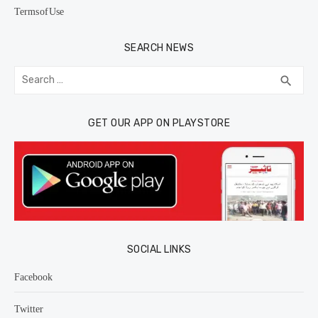
Terms of Use
SEARCH NEWS
Search
SEA
search
for:
GET OUR APP ON PLAYSTORE
SOCIAL LINKS
Facebook
Twitter