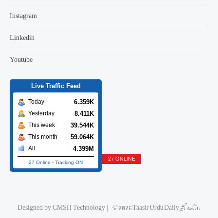
Instagram
Linkedin
Youtube
Live Traffic Feed
6.359K
Today
8.411K
Yesterday
39.544K
This week
59.064K
This month
4.399M
All
27 ONLINE
27 Online
-
Tracking ON
Designed by
CMSH Technology
|
© 2026 Taasir Urdu Daily روزنامه تاثیر