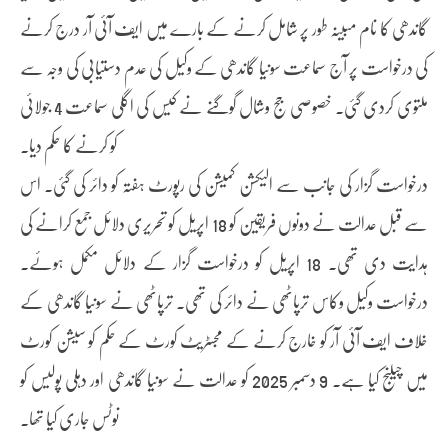
گاندھی کا نام مبینہ طور پر شامل کرنے کے بارے میں ایف آئی آر درج کرنے
کی درخواست پر آج سماعت سونیا گاندھی کے وکیل کی عدم دستیابی کی وجہ سے
ملتوی کردی گئی۔ خصوصی جج وشال گوگنے نے کیس کی اگلی سماعت 4 جولائی
کو کرنے کا حکم دیا۔
درخواست گزار کی جانب سے الیکشن کمیشن کی رپورٹ ہفتہ کو دائر کی گئی۔ اس
سے قبل عدالت نے دونوں فریقین کو 18 اپریل کو تحریری دلائل جمع کرانے کی
ہدایت دی تھی۔ 18 اپریل کو درخواست گزار کے دلائل مکمل ہوئے۔
درخواست وکیل وکاس ترپاٹھی نے دائر کی تھی۔ ترپاٹھی نے سونیا گاندھی کے
خلاف ایف آئی آر کو خارج کرنے کے مجسٹریٹ کورٹ کے حکم کو سیشن کورٹ
میں چیلنج کیا ہے۔ 9 دسمبر 2025 کو عدالت نے سونیا گاندھی اور دہلی پولیس کو
نوٹس جاری کیا تھا۔