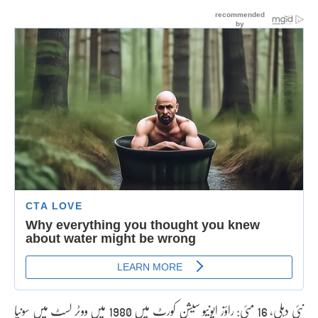
نئی دہلی، 16 مئی: راؤز ایونیو سیشن کورٹ میں 1980 میں ووٹر لسٹ میں سونیا