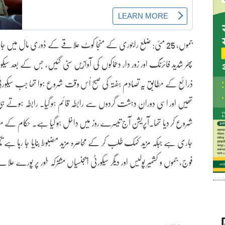
جموں, 25 مئی: ضلع راجوری کے منجا کوٹ علاقے کے ڈوری مال میں ج
پھر شدید فائرنگ اور زور دار دھماکوں کی آوازیں سنی گئیں، جس کے بعد س
ذرائع کے مطابق یہ تصادم ہفتہ کی صبح اُس وقت شروع ہوا تھا جب سیکورٹی
تھیں اور اسی دوران دہشت گردوں سے رابطہ قائم ہو گیا۔ رابطہ ہوتے ہی
شروع کر دیا تھا۔آپریشن آج تیسرے روز میں داخل ہو گیا ہے۔ حکام کے مط
جاری ہے جبکہ مزید کمک طلب کر کے محاصرہ مزید مضبوط بنایا جا رہا ہے ت
فوج، جموں و کشمیر پولیس اور دیگر سیکورٹی ایجنسیاں مشترکہ طور پر پورے 