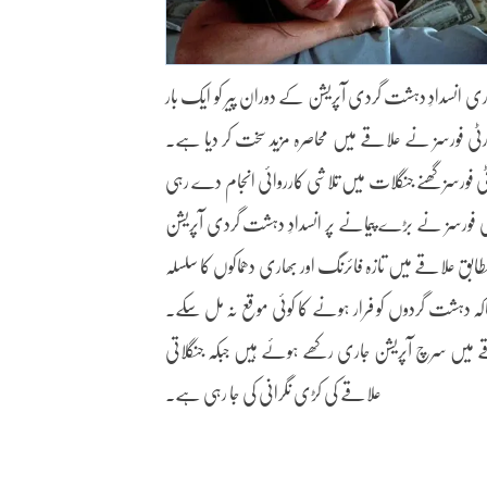
اری انسدادِ دہشت گردی آپریشن کے دوران پیر کو ایک بار
یکورٹی فورسز نے علاقے میں محاصرہ مزید سخت کر دیا ہے۔
 فورسز گھنے جنگلات میں تلاشی کارروائی انجام دے رہی
 فورسز نے بڑے پیمانے پر انسدادِ دہشت گردی آپریشن
ابق علاقے میں تازہ فائرنگ اور بھاری دھماکوں کا سلسلہ
اکہ دہشت گردوں کو فرار ہونے کا کوئی موقع نہ مل سکے۔
علاقے میں سرچ آپریشن جاری رکھے ہوئے ہیں جبکہ جنگلاتی
علاقے کی کڑی نگرانی کی جا رہی ہے۔