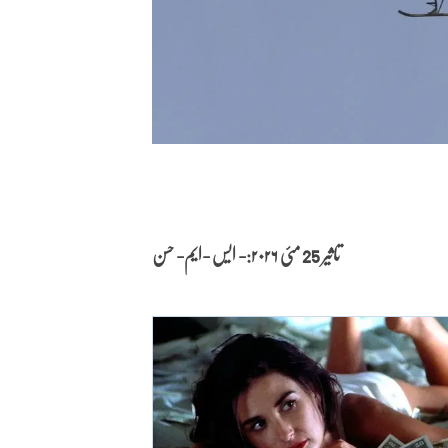
تاثیر 25 مئی
۲۰۲۶:- ایس -ایم- حسن