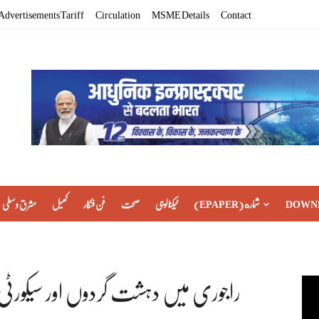
Advertisements Tariff
Circulation
MSME Details
Contact
DOWN
(EPAPER) شماره
ٹیکنالوجی
صحت
فن فنکار
کھیل
مشرق وسطی
راجوری میں دہشت گردوں اور سیکورٹی 