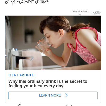
تاثیر 15 مئی
۲۰۲۶:- ایس -ایم- حسن