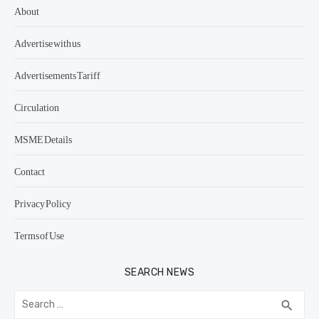
About
Advertise with us
Advertisements Tariff
Circulation
MSME Details
Contact
Privacy Policy
Terms of Use
SEARCH NEWS
Search
SEA
search
for: