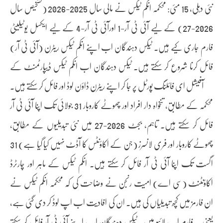
نئی دہلی، 15 مئی: محکمہ انکم ٹیکس نے مالی سال 2025-2026 (تشخیص سال
2026-27) کے لیے آئی ٹی آر-1 اورآئی ٹی آر-4 کے لیے ایکسل یوٹیلیٹی
فارم جاری کیے ہیں۔ ٹیکس دہندگان اب اپنے انکم ٹیکس ریٹرن (آئی ٹی آر)
فائل کرنا شروع کر سکتے ہیں۔ ٹیکس دہندگان اب انکم ٹیکس ڈیپارٹمنٹ کے
آفیشل ای فائلنگ پورٹل پر جا کر اپنے ریٹرن ڈاؤن لوڈ اور فائل کر سکتے ہیں۔
محکمہ کے مطابق، تنخواہ دار افراد اور چھوٹے کاروبار 31 جولائی تک اپنا آئی ٹی آر
فائل کر سکتے ہیں۔ تاہم، بجٹ 2026-27 میں نئی تبدیلیوں کے مطابق،
چھوٹے کاروبار اور فری لانسرز (جن کے اکاؤنٹس کا آڈٹ نہیں کیا گیا ہے) 31
اگست تک اپنا آئی ٹی آر فائل کر سکتے ہیں۔ انکم ٹیکس کے ماہر اور چارٹرڈ
اکاؤنٹنٹ (سی اے) امیت رنجن نے وضاحت کی کہ محکمہ انکم ٹیکس نے
ان فارمز میں کچھ تبدیلیاں کی ہیں۔ ان کی افادیت اب اپ لوڈ کر دی گئی ہے،
یعنی یہ فارم اب لائیو ہیں۔ ٹیکس دہندگان اب اپنے آئی ٹی آر فائل کر سکتے