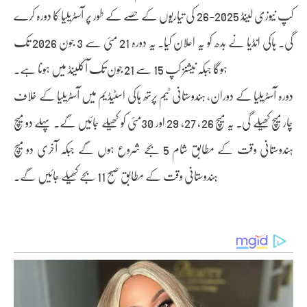
کپ نیوزی لینڈ 2025-26 کی تیاریوں کے حصے کے طور پر آسٹریلیا کا دورہ کرے
گی۔ ہاکی انڈیا نے بدھ کو یہ اعلان کیا۔ یہ دورہ 21 مئی سے 3 جون 2026 تک
ہوگا جبکہ نیشنز کپ 15 سے 21 جون تک آکلینڈ میں ہونا ہے۔
دورہ آسٹریلیا کے دوران، ہندوستانی ٹیم پرتھ ہاکی اسٹیڈیم میں آسٹریلیا کے خلاف
چار میچ کھیلے گی۔ یہ میچ 26، 27، 29 اور 30مئی کو کھیلے جائیں گے۔ پہلے دو میچ
ہندوستانی وقت کے مطابق شام 5 بجے شروع ہوں گے جبکہ آخری دو میچ
ہندوستانی وقت کے مطابق صبح 11 بجے کھیلے جائیں گے۔