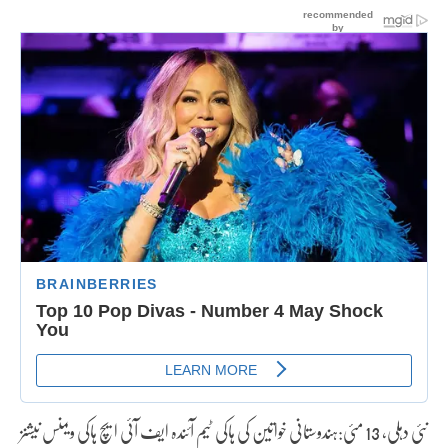
نئی دہلی، 13 مئی:ہندوستانی خواتین کی ہاکی ٹیم آئندہ ایف آئی ایچ ہاکی ویمنس نیشنز