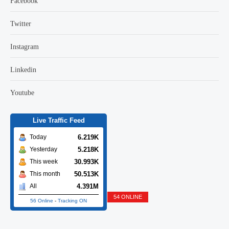
Twitter
Instagram
Linkedin
Youtube
Live Traffic Feed
6.219K
Today
5.218K
Yesterday
30.993K
This week
50.513K
This month
4.391M
All
54 ONLINE
56 Online
-
Tracking ON