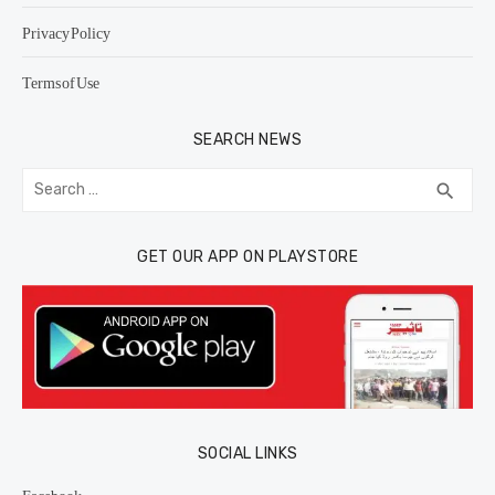
Privacy Policy
Terms of Use
SEARCH NEWS
Search
SEA
search
for:
GET OUR APP ON PLAYSTORE
SOCIAL LINKS
Facebook