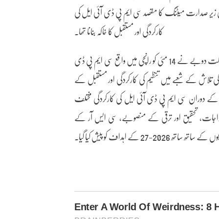
ی زیر صدارت میٹنگ کا مقصد سی ایم پی ڈی آئی ایل کی
کارکردگی اور مستقبل کا خاکہ بنانا تھا۔
کوئلہ کی وزارت نے جمعہ کو ایک بیان میں کہا کہ کوئلہ اور کانوں کے وزیر مملکت دوبے نے 14 مئی کو رانچی میں واقع سی ایم پی ڈی
ی تلاش کے شعبے میں تنظیم کی کارکردگی اور مستقبل کے
وڈ میپ کا جائزہ لیا گیا۔ جائزہ اجلاس کے دوران، مالی سال 2025-26 کے دوران سی ایم پی ڈی آئی ایل کی کارکردگی مختلف
اخراجات، تحقیق اور ترقی کے منصوبے، سی ایس آر کے
202-27 کے اہداف کو پیش کیا گیا۔