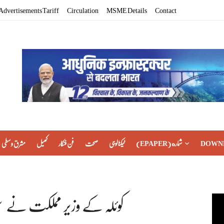
Advertisements Tariff
Circulation
MSME Details
Contact
DOWN
(EPAPER) شماره
ٹیکنالوجی
صحت
فن فنکار
کھیل
مشرق وسطی
کوئلہ کے وزیر مملکت نے سی 