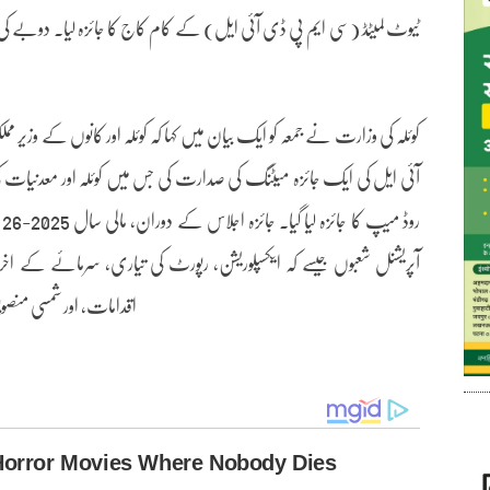
ٹیوٹ لمیٹڈ (سی ایم پی ڈی آئی ایل) کے کام کاج کا جائزہ لیا۔ دوبے ک
آئی ایل کی ایک جائزہ میٹنگ کی صدارت کی جس میں کوئلہ اور معدنیات ک
ر
آپریشنل شعبوں جیسے کہ ایکسپلوریشن، رپورٹ کی تیاری، سرمائے کے 
اقدامات، اور شمسی منصوبوں کے ساتھ ساتھ 6