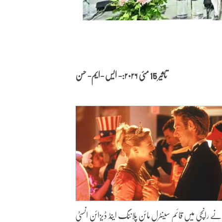
تاثیر 15 مئی
۲۰۲۶:- ایس -ایم- حسن
دوبے نے رانچی میں قائم سینٹرل مائن پلاننگ اینڈ ڈیزائن انسٹی