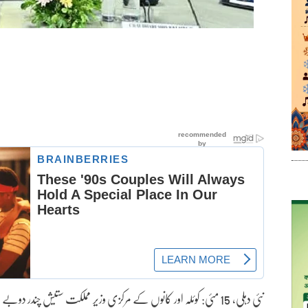
نئی دہلی، 15 مئی: کوئلہ اور کانوں کے مرکزی وزیر مملکت ستیش چندر 