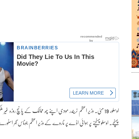
اوسلو، 19 مئی۔ وزیر اعظم نریندر مودی اپنے چھ ممالک کے پانچ روزہ 
پہنچے۔ اوسلو پہنچنے پر ہوائی اڈے پر ناروے کے وزیر اعظم جوناس گہر اسٹو