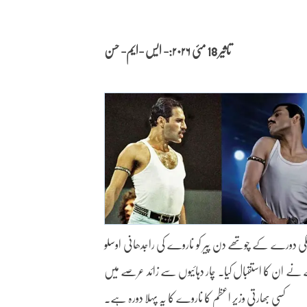
تاثیر 18 مئی
۲۰۲۶:- ایس -ایم- حسن
غیر ملکی دورے کے چوتھے دن پیر کو ناروے کی راجدھانی اوسلو
رے نے ان کا استقبال کیا۔ چار دہائیوں سے زائد عرصے میں
کسی بھارتی وزیر اعظم کا ناروے کا یہ پہلا دورہ ہے۔