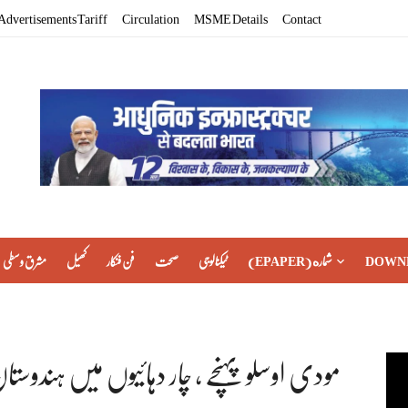
Advertisements Tariff
Circulation
MSME Details
Contact
DOWN
(EPAPER) شماره
ٹیکنالوجی
صحت
فن فنکار
کھیل
مشرق وسطی
مودی اوسلو پہنچے ، چار دہائیوں میں ہندوست