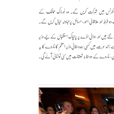
نڈیا-نارڈک چوٹی کانفرنس میں شرکت کریں گے۔ وہ نورڈک ممالک کے
 طرفہ اور علاقائی امور-مسائل پر تبادلہ خیال کریں گے۔
چ گئے ہیں اور ہوائی اڈے پر پرتپاک استقبال کے لیے وزیر
 زائد عرصے میں کسی ہندوستانی وزیر اعظم کا ناروے کا یہ
ن-ناروے کے دوستانہ تعلقات میں نئی توانائی آئے گی۔