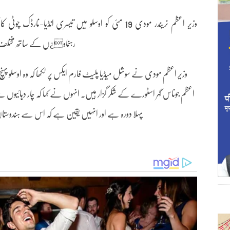
وزیر اعظم نریندر مودی 19 مئی کو اوسلو میں تیسری ا
رہنماو¿ں کے ساتھ مختلف دو
وزیر اعظم مودی نے سوشل میڈیا پلیٹ فارم ایکس پر لکھا کہ وہ اوسلو پہن
اعظم جوناس گہر اسٹورے کے شکر گزار ہیں۔ انہوں نے کہا کہ چار دہائیوں سے
پہلا دورہ ہے اور انہیں یقین ہے کہ اس سے ہندوستا