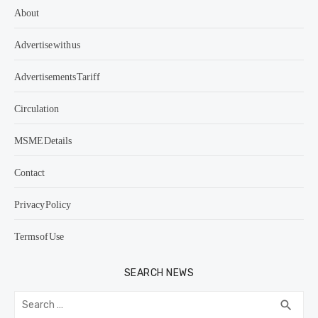
About
Advertise with us
Advertisements Tariff
Circulation
MSME Details
Contact
Privacy Policy
Terms of Use
SEARCH NEWS
Search
SEA
search
for: