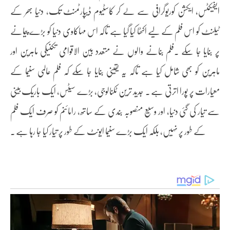
ایفیکٹس، ایکشن کوریوگرافی سے لے کر کاسٹیوم ڈیپارٹمنٹ تک، دنیا بھر کے
ٹیلنٹ کو اس فلم کے لیے اکٹھا کیا گیا ہے تاکہ اس مہاکاوی دنیا کو بڑے پیمانے
پر بنایا جا سکے ۔فلم بنانے والوں نے متعدد بین الاقوامی تکنیکی ماہرین اور
ماہرین کو بھی شامل کیا ہے تاکہ یہ یقینی بنایا جا سکے کہ فلم عالمی سنیما کے
معیارات پر پورا اترتی ہے ۔ جدید ترین ٹکنالوجی، بڑے سیٹس، ایک باریک بینی
سے تیار کی گئی دنیا، اور وسیع منصوبہ بندی کے ساتھ، رامائنم کو صرف ایک فلم
کے طور پر نہیں، بلکہ ایک بڑے سنیما ایونٹ کے طور پر تیار کیا جا رہا ہے ۔