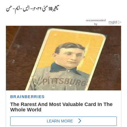
تاثیر 18 مئی
۲۰۲۶:- ایس -ایم- حسن