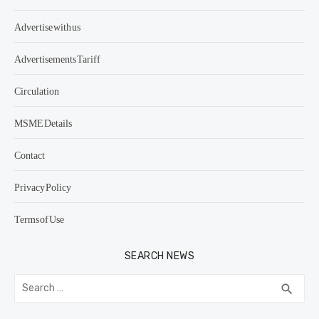
Advertise with us
Advertisements Tariff
Circulation
MSME Details
Contact
Privacy Policy
Terms of Use
SEARCH NEWS
Search
SEA
search
for: