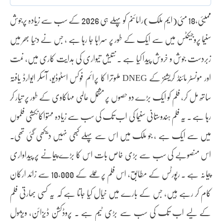
ممبئی،18 مئی(ایم ملک)رامائنم کو پہلے ہی 2026 کے سب سے زیادہ پرجوش
سنیما پروجیکٹس میں سے ایک کے طور پر سراہا جا رہا ہے ، جس نے دنیا بھر میں
زبردست جوش و خروش پیدا کیا ہے ۔ نتیش تیواری کی ہدایت کاری میں، نمت
ملہوترا کا پرائم فوکس اسٹوڈیو، آسکر ایوارڈ یافتہ DNEG اور مونسٹر مائنڈ کریشنز کے
ساتھ مل کر، فلم کو ایک بڑے دو حصوں پر مشتمل عالمی مہاکاوی کے طور پر تیار کر
رہا ہے ۔ یہ فلم ہندوستانی سنیما کی اب تک کی سب سے زیادہ مہتواکانکشی فلموں
میں سے ایک ہے ، جو ملک میں اس سے پہلے کبھی نہیں دیکھی گئی تھی۔
اس منصوبے کی سب سے بڑی خاص بات اس کا بڑے پیمانے پر پیداواری
پیمانہ ہے ۔ رپورٹس کے مطابق، اس فلم پر عملے کے 10,000 سے زائد ارکان
کام کر رہے ہیں، جس کے بارے میں خیال کیا جاتا ہے کہ یہ کسی بھارتی فلم
کے لیے اب تک کی سب سے بڑی ٹیم ہے ۔ پروڈکشن ڈیزائن، ویژول