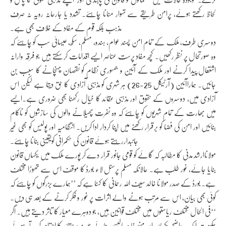
لحاظ رکھتے ہوئے، پرامن طریقے سے تہوار منانا چاہئے۔ تشدد یا جارحانہ رویہ نہ صرف
مذہب بلکہ قوم کے مفاد کے خلاف بھی ہے۔
دوسری طرف، ملک کے تمام امن پسند عوام، ہندو، مسلم، سکھ، عیسائی سب کو چاہئے کہ
وہ صورتحال پر نظر رکھیں۔ کچھ مفاد پرست عناصر ایسے اقدامات کر سکتے ہیں جو فرقہ وارانہ
اشتعال پیدا کرنے اور ملک کے آئین و جمہوری نظام کو نقصان پہنچانے کا سبب بن
جائیں۔ ہماراآئین (آرٹیکل 25-26) ہر شہری کو مذہبی آزادی کا حق دیتا ہے لیکن اس
آزادی میں، دوسروں کے حقوق اور مذہبی عقائد کا خیال رکھنا بھی ضروری ہے۔ایسے
میں بھارت کے تمام شہریوں کو چاہئے کہ وہ نفرت پھیلانے والوں کی سازشوں کو ناکام
بنائیں اور امن کی فضا کو برقرار رکھنے میں اپنا کردار ادا کریں۔ انتظامیہ اور پولیس کو بھی غیر
جانبداررہتے ہوئے قانون کی حکمرانی کویقینی بنانا چاہئے۔
مولاناارشد مدنی کا مطالبہ کہ گائے کو قومی جانور قرار دے کر پورے ملک میں یکساں قانون
بنایا جائے، غور طلب ہے۔ حالانکہ مسلم پرسنل لاء بورڈ کا موقف اس سے تھوڑا مختلف
ہے۔ بورڈ کے صدر مولانا خالد سیف اللہ رحمانی کا کہنا ہے کہ ’’ہمارے بزرگوں کو چاہئے کہ
کوئی بھی بیان، اس سے مرتب ہونے والے اثرات پر غور و فکر کرنے کے بعد ہی دیں۔
‘‘فی الحال مختلف ریاستوں میں مختلف قوانین ہیں، جو دوہرے معیار کا تاثر دیتے ہیں۔ اگر
حکومت ایک واضح، یکساں اور منصفانہ پالیسی بنائے جو ہندو عقائد کا احترام کرتے ہوئے