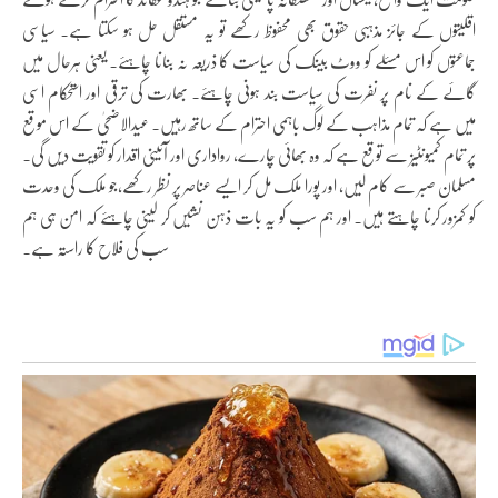
اقلیتوں کے جائز مذہبی حقوق بھی محفوظ رکھے تو یہ مستقل حل ہو سکتا ہے۔ سیاسی
جماعتوں کو اس مسئلے کو ووٹ بینک کی سیاست کا ذریعہ نہ بنانا چاہئے۔ یعنی ہرحال میں
گائے کے نام پر نفرت کی سیاست بند ہونی چاہئے۔ بھارت کی ترقی اور استحکام اسی
میں ہے کہ تمام مذاہب کے لوگ باہمی احترام کے ساتھ رہیں۔ عیدالاضحیٰ کے اس موقع
پر تمام کمیونٹیز سے توقع ہے کہ وہ بھائی چارے، رواداری اور آئینی اقدار کو تقویت دیں گی۔
مسلمان صبر سے کام لیں، اور پورا ملک مل کر ایسے عناصر پر نظر رکھے،جو ملک کی وحدت
کو کمزور کرنا چاہتے ہیں۔ اور ہم سب کو یہ بات ذہن نشیں کر لینی چاہئے کہ امن ہی ہم
سب کی فلاح کا راستہ ہے۔