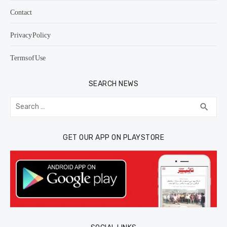
Contact
Privacy Policy
Terms of Use
SEARCH NEWS
Search
SEA
search
for:
GET OUR APP ON PLAYSTORE