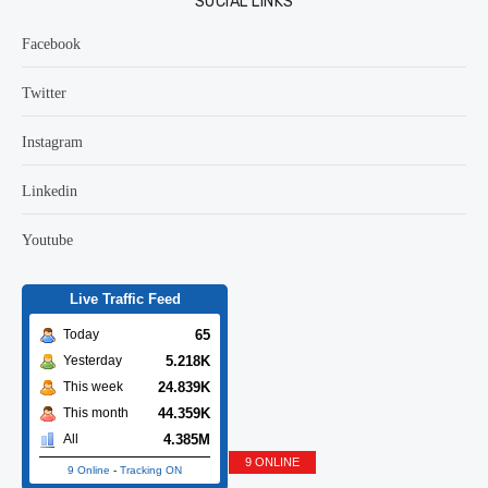
SOCIAL LINKS
Facebook
Twitter
Instagram
Linkedin
Youtube
Live Traffic Feed
65
Today
5.218K
Yesterday
24.839K
This week
44.359K
This month
4.385M
All
9 ONLINE
9 Online
-
Tracking ON