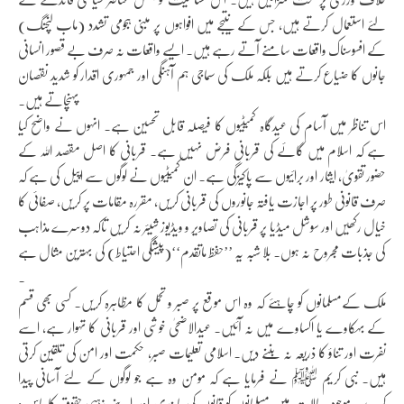
لئے استعمال کرتے ہیں، جس کے نتیجے میں افواہوں پر مبنی ہجومی تشدد (ماب لنچنگ)
کے افسوسناک واقعات سامنے آتے رہے ہیں۔ ایسے واقعات نہ صرف بے قصور انسانی
جانوں کا ضیاع کرتے ہیں بلکہ ملک کی سماجی ہم آہنگی اور جمہوری اقدار کو شدید نقصان
پہنچاتے ہیں۔
اس تناظر میں آسام کی عیدگاہ کمیٹیوں کا فیصلہ قابل تحسین ہے۔ انہوں نے واضح کیا
ہے کہ اسلام میں گائے کی قربانی فرض نہیں ہے۔ قربانی کا اصل مقصد اللہ کے
حضور تقویٰ، ایثار اور برائیوں سے پاکیزگی ہے۔ ان کمیٹیوں نے لوگوں سے اپیل کی ہے کہ
صرف قانونی طور پر اجازت یافتہ جانوروں کی قربانی کریں، مقررہ مقامات پر کریں، صفائی کا
خیال رکھیں اور سوشل میڈیا پر قربانی کی تصاویر و ویڈیوز شیئر نہ کریں تاکہ دوسرے مذاہب
کی جذبات مجروح نہ ہوں۔ بلا شبہ یہ ’’حفظ ماتقدم‘‘(پیشگی احتیاط) کی بہترین مثال ہے
۔
ملک کےمسلمانوں کو چاہئے کہ وہ اس موقع پر صبر و تحمل کا مظاہرہ کریں۔ کسی بھی قسم
کے بہکاوے یا اکساوے میں نہ آئیں۔ عیدالاضحیٰ خوشی اور قربانی کا تہوار ہے، اسے
نفرت اور تناؤ کا ذریعہ نہ بننے دیں۔ اسلامی تعلیمات صبر، حکمت اور امن کی تلقین کرتی
ہیں۔ نبی کریم ﷺ نے فرمایا ہے کہ مومن وہ ہے جو لوگوں کے لئے آسانی پیدا
کرے۔ موجودہ حالات میں مسلمانوں کو قانون کی پابندی اور اپنے مذہبی حقوق کا پاس و