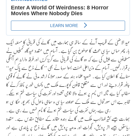
عید الاضحیٰ کے قریب آنے کے ساتھ ہی بھارت میں گائے کی قربانی کا مسئلہ ایک
بار پھر حساس سیاسی بحث کا موضوع بن گیا ہے۔ آسام میں متعدد عیدگاہ کمیٹیوں نے
مسلمانوں سے اپیل کی ہے کہ وہ گائے کی قربانی سے گریز کریں اور فرقہ وارانہ ہم آہنگی
برقرار رکھیں۔ آسام کے وزیراعلیٰ ہمنت بسوا سرما نے بھی ’’ گائے ذبح سے پاک عید‘‘
منانے کا اعلان کیا ہے۔ جمعیۃ علماء ہند کے صدر مولانا ارشد مدنی نے گائے کو قومی
جانور قرار دینے اور اس سے متعلق قانون کو پورے ملک میں یکساں طور پر نافذ کرنے کا
مطالبہ کیا ہے تاکہ اس نام پر ہونے والا ہجومی تشدد اور نفرت کی سیاست ختم ہو سکے۔
ظاہر ہے اس صورتحال سے ملک کے موجودہ سیاسی و سماجی ماحول کی بھر پور عکا سی ہو
رہی ہے، جہاں نفرت کی سیاست ختم ہو نے کا نام نہیں لے رہی ہے۔
بھارت جیسے کثیر المذاہب ملک میں گائے ہندو عقائد کے مطابق مقدس ہے۔ متعدد
ریاستوں جیسے اتر پردیش، گجرات اور مدھیہ پردیش میں گائے ذبح پر پابندی ہے اور
خلاف ورزی پر سخت سزائیں ہیں۔ اس حساسیت کو بعض عناصر سیاسی فائدے کے