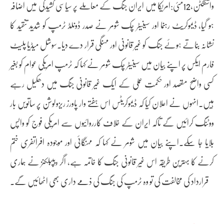
واشنگٹن،12مئی:امریکا میں ایران جنگ کے معاملے پر سیاسی کشیدگی میں اضافہ
ہو گیا، ڈیموکریٹ رہنما اور سینیٹر چک شومر نے صدر ڈونلڈ ٹرمپ کو شدید تنقید کا
نشانہ بناتے ہوئے جنگ کو غیر قانونی اور مہنگی قرار دے دیا۔سوشل میڈیا پلیٹ
فارم ایکس پر اپنے بیان میں سینیٹر چک شومر نے کہا کہ ٹرمپ امریکی عوام کو بغیر
کسی واضح مقصد اور حکمتِ عملی کے ایک غیر قانونی جنگ میں دھکیل رہے
ہیں۔انہوں نے اعلان کیا کہ ڈیموکریٹس اس ہفتے وار پاورز ریزولوشن پر ساتویں بار
ووٹنگ کرائیں گے تاکہ ایران کے خلاف کارروائیوں سے امریکی فوج کو واپس
بلایا جا سکے۔اپنے بیان میں شومر نے کہا کہ مہنگائی اور موجودہ افراتفری ختم
کرنے کا بہترین طریقہ اس غیر قانونی جنگ کا خاتمہ ہے، اگر ریپبلکنز نے ہماری
قرارداد کی مخالفت کی تو وہ ٹرمپ کی جنگ کی ذمے داری بھی اٹھائیں گے۔