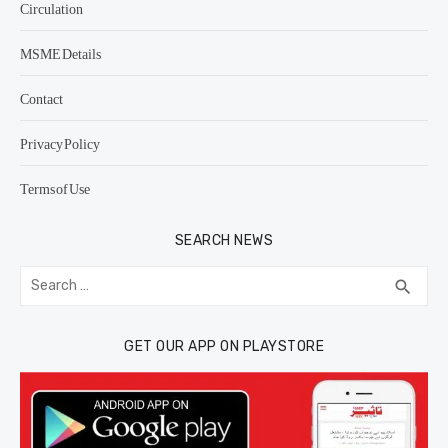
Circulation
MSME Details
Contact
Privacy Policy
Terms of Use
SEARCH NEWS
Search
SEA
search
for:
GET OUR APP ON PLAYSTORE