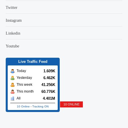
Twitter
Instagram
Linkedin
Youtube
Live Traffic Feed
1.609K
Today
6.462K
Yesterday
41.256K
This week
60.776K
This month
4.401M
All
10 ONLINE
10 Online
-
Tracking ON