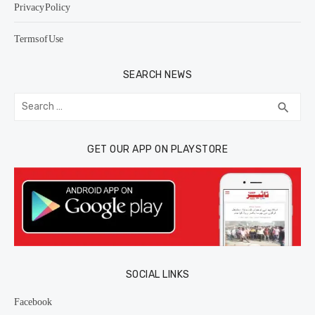
Privacy Policy
Terms of Use
SEARCH NEWS
Search
SEA
search
for:
GET OUR APP ON PLAYSTORE
SOCIAL LINKS
Facebook