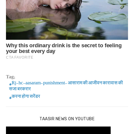
Tag:
Rj-hc-aasaram-punishment- आसाराम की आजीवन कारावास की
सजा बरकरार
करना होगा सरेंडर
TAASIR NEWS ON YOUTUBE